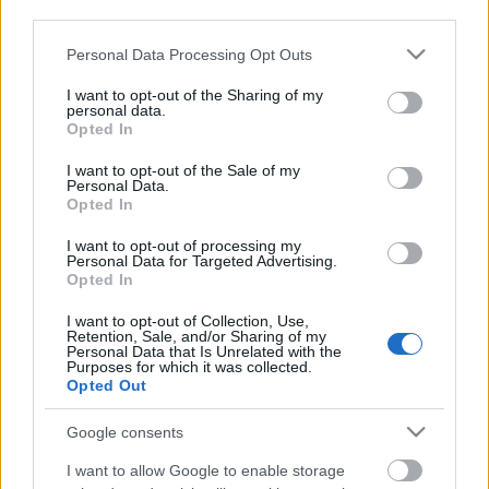
third parties.
Meghatározott területen, helyszínen, jellemzően
Please note that this website/app uses one or more Google
Personal Data Processing Opt Outs
mozgással járó tevékenységet, folyamatos jelleggel,
services and may gather and store information including but
buzgón űz.
not limited to your visit or usage behaviour. You may click to
I want to opt-out of the Sharing of my
caio sonka!!! szar napom volt de ...
personal data.
grant or deny consent to Google and its third-party tags to
Opted In
use your data for below specified purposes in below Google
consent section.
Betangásodik
I want to opt-out of the Sale of my
Personal Data.
Opted In
Nyelvész Józsi
•
2010. október 18.
0
I want to opt-out of processing my
Personal Data for Targeted Advertising.
Férfi alsónemű, boxeralsó, jellemzően huzamosabb
Opted In
használat eredményeképpen, túlzott, kényelmetlen
módon a farpofák közé gyűrődik.
I want to opt-out of Collection, Use,
- Mhi a ...
Retention, Sale, and/or Sharing of my
Personal Data that Is Unrelated with the
Purposes for which it was collected.
Opted Out
Bebútol
Nyelvész Józsi
•
2010. szeptember 27.
0
Google consents
I want to allow Google to enable storage