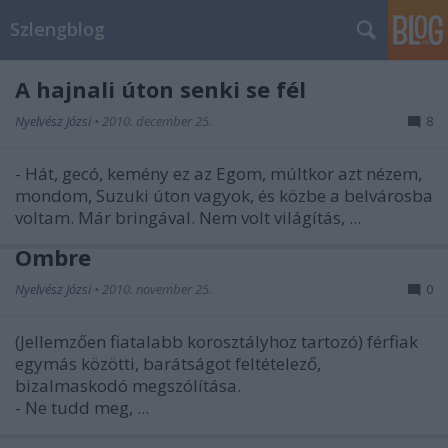
Szlengblog
A hajnali úton senki se fél
Nyelvész Józsi
•
2010. december 25.
8
- Hát, gecó, kemény ez az Egom, múltkor azt nézem,
mondom, Suzuki úton vagyok, és közbe a belvárosba
voltam. Már bringával. Nem volt világítás, ...
Ombre
Nyelvész Józsi
•
2010. november 25.
0
(Jellemzően fiatalabb korosztályhoz tartozó) férfiak
egymás közötti, barátságot feltételező,
bizalmaskodó megszólítása.
- Ne tudd meg, ...