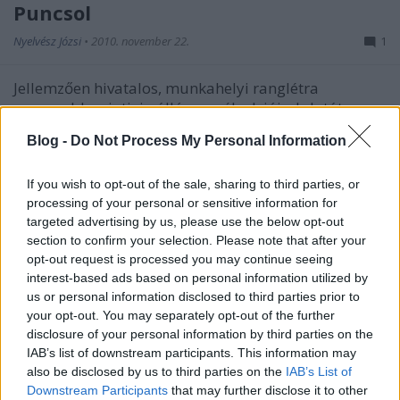
Puncsol
Nyelvész Józsi
•
2010. november 22.
1
Jellemzően hivatalos, munkahelyi ranglétra
magasabb szintjein álló személyek jóindulatát –
remélt előnyökért – látványosan, a munkahelyi ...
Blog -
Do Not Process My Personal Information
Makkoltat
If you wish to opt-out of the sale, sharing to third parties, or
processing of your personal or sensitive information for
Nyelvész Józsi
•
2010. október 26.
0
targeted advertising by us, please use the below opt-out
section to confirm your selection. Please note that after your
(Férfi) a partnerével (rendszerint érzelmi kötődés
opt-out request is processed you may continue seeing
nélkül, közönséges, durva módon) orális szexet
interest-based ads based on personal information utilized by
végeztet, közösül.
us or personal information disclosed to third parties prior to
Hallom, a Pazgyera ...
your opt-out. You may separately opt-out of the further
disclosure of your personal information by third parties on the
Szambázik
IAB’s list of downstream participants. This information may
also be disclosed by us to third parties on the
IAB’s List of
Nyelvész Józsi
•
2010. október 22.
0
Downstream Participants
that may further disclose it to other