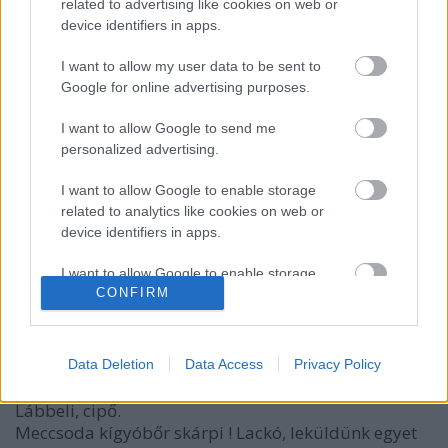
Hosszas, rendszerint ájult, eszméletlen alvásból vagy
related to advertising like cookies on web or
erős ittasság, kábítószeres bódulat befejeztével
device identifiers in apps.
fokozatosan felébred, magához tér.
A ...
I want to allow my user data to be sent to
Google for online advertising purposes.
A kesztölci maffia
I want to allow Google to send me
personalized advertising.
Nyelvész Józsi
•
2010. szeptember 02.
0
I want to allow Google to enable storage
Feladó: Kara Feree <horrorporno@gmail.com>
related to analytics like cookies on web or
Címzett: Adamcsik Tamás
device identifiers in apps.
<adamcsik.tamas82@vipmail.hu>
Elküldve: 2010. június 28. ...
I want to allow Google to enable storage
CONFIRM
related to functionality of the website or app.
Skárpi
I want to allow Google to enable storage
related to personalization.
Nyelvész Józsi
•
2010. augusztus 30.
0
Data Deletion
Data Access
Privacy Policy
I want to allow Google to enable storage
Lábbeli, cipő.
related to security, including authentication
Meccsoda kígyóbőr
skárpi
! Lackó, leküldünk egyet
functionality and fraud prevention, and other