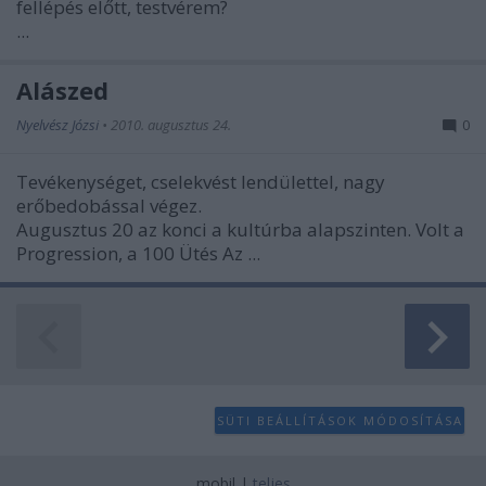
fellépés előtt, testvérem?
user protection.
...
Alászed
Nyelvész Józsi
•
2010. augusztus 24.
0
Tevékenységet, cselekvést lendülettel, nagy
erőbedobással végez.
Augusztus 20 az konci a kultúrba alapszinten. Volt a
Progression, a 100 Ütés Az ...
SÜTI BEÁLLÍTÁSOK MÓDOSÍTÁSA
mobil
|
teljes