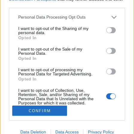
buzgón űz. caio sonka!!! szar napom volt de mostmar
third parties.
kibasszot jo!!!!! tolom a ice baechre pszt topogok eyg
kort a members of maydajra, mint a duracel nyuszi.
Please note that this website/app uses one or more Google
Personal Data Processing Opt Outs
lesztek, teso?? halom…
services and may gather and store information including but
not limited to your visit or usage behaviour. You may click to
I want to opt-out of the Sharing of my
personal data.
grant or deny consent to Google and its third-party tags to
Betangásodik
Opted In
use your data for below specified purposes in below Google
Nyelvész Józsi
•
2010. október 18.
0
consent section.
I want to opt-out of the Sale of my
Personal Data.
Opted In
Férfi alsónemű, boxeralsó, jellemzően huzamosabb
használat eredményeképpen, túlzott, kényelmetlen
I want to opt-out of processing my
Personal Data for Targeted Advertising.
módon a farpofák közé gyűrődik. - Mhi a pálya,
Opted In
buziasszony! Jól van, öcsém, tolassad az alt tabot,
láttam gyorsba, itt vered a bréjt a thai sunákra, te
I want to opt-out of Collection, Use,
féreg! Márciusi excelt…
Retention, Sale, and/or Sharing of my
Personal Data that Is Unrelated with the
Purposes for which it was collected.
Opted Out
CONFIRM
Google consents
I want to allow Google to enable storage
Data Deletion
Data Access
Privacy Policy