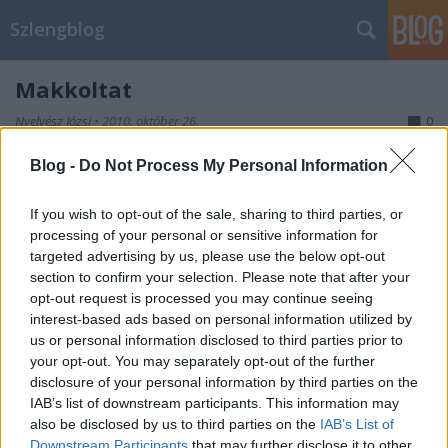
Szlengblog
Makkoltat
Nyelvész Józsi
•
2010. október 26.
0
Blog -
Do Not Process My Personal Information
(Férfi) a partnerével (rendszerint érzelmi kötődés
nélkül, közönséges, durva módon) orális szexet
If you wish to opt-out of the sale, sharing to third parties, or
végeztet, közösül. Hallom, a Pazgyera Gazsi lányát
processing of your personal or sensitive information for
az a kispályás Kremmer Peti makkoltatja Egomból.
targeted advertising by us, please use the below opt-out
Dehogynem vágod, Astrája van, a Tatárnál nyomja.
section to confirm your selection. Please note that after your
Kemény, bazmeg. Nem…
opt-out request is processed you may continue seeing
Szambázik
interest-based ads based on personal information utilized by
us or personal information disclosed to third parties prior to
Nyelvész Józsi
•
2010. október 22.
0
your opt-out. You may separately opt-out of the further
disclosure of your personal information by third parties on the
IAB’s list of downstream participants. This information may
Meghatározott területen, helyszínen, jellemzően
also be disclosed by us to third parties on the
IAB’s List of
mozgással járó tevékenységet, folyamatos jelleggel,
Downstream Participants
that may further disclose it to other