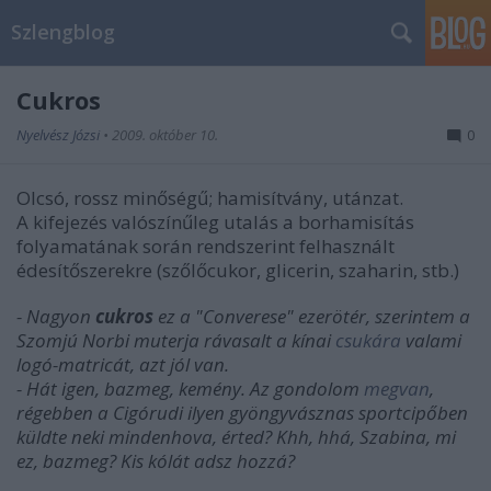
Szlengblog
Cukros
Nyelvész Józsi
•
2009. október 10.
0
Olcsó, rossz minőségű; hamisítvány, utánzat.
A kifejezés valószínűleg utalás a borhamisítás
folyamatának során rendszerint felhasznált
édesítőszerekre (szőlőcukor, glicerin, szaharin, stb.)
- Nagyon
cukros
ez a "Converese" ezerötér, szerintem a
Szomjú Norbi muterja rávasalt a kínai
csukára
valami
logó-matricát, azt jól van.
- Hát igen, bazmeg, kemény. Az gondolom
megvan
,
régebben a Cigórudi ilyen gyöngyvásznas sportcipőben
küldte neki mindenhova, érted? Khh, hhá, Szabina, mi
ez, bazmeg? Kis kólát adsz hozzá?