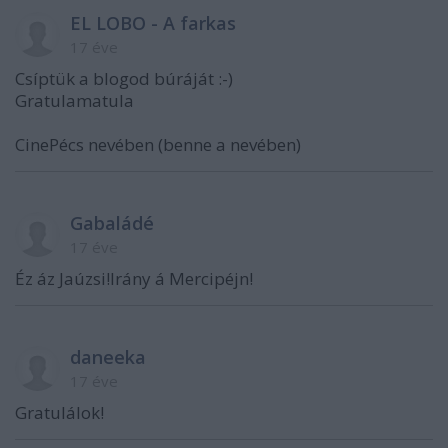
EL LOBO - A farkas
17 éve
Csíptük a blogod búráját :-)
Gratulamatula
CinePécs nevében (benne a nevében)
Gabaládé
17 éve
Éz áz Jaúzsi!Irány á Mercipéjn!
daneeka
17 éve
Gratulálok!