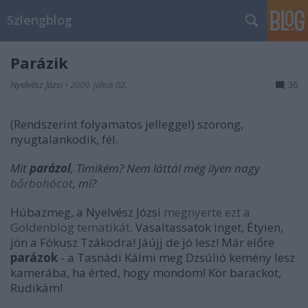
Szlengblog
Parázik
Nyelvész Józsi
•
2009. július 02.
36
(Rendszerint folyamatos jelleggel) szorong,
nyugtalankodik, fél.
Mit
parázol
, Timikém? Nem láttál még ilyen nagy
bőrbohócot
, mi?
Húbazmeg, a Nyelvész Józsi
megnyerte ezt a
Goldenblog
tematikát
. Vasaltassatok inget, Étyien,
jön a Fókusz Tzákodra! Jáújj de jó lesz! Már előre
parázok
- a Tasnádi Kálmi meg Dzsúlió kemény lesz
kamerába, ha érted, hogy mondom! Kör barackot,
Rudikám!