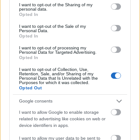
not limited to your visit or usage behaviour. You may click to
I want to opt-out of the Sharing of my
personal data.
Soprano
grant or deny consent to Google and its third-party tags to
Opted In
17 éve
use your data for below specified purposes in below Google
consent section.
I want to opt-out of the Sale of my
szíp voút Jáuzsí,naon fáráó vagy! (Y)
Personal Data.
Opted In
I want to opt-out of processing my
ufó - tardai arc, modoroschan küldi a
Personal Data for Targeted Advertising.
Opted In
szlenget
17 éve
I want to opt-out of Collection, Use,
Retention, Sale, and/or Sharing of my
én ugyan nem paráztam
Personal Data that Is Unrelated with the
végig biztos voltam benne, hogy yó helyre kerül a díj
Purposes for which it was collected.
Opted Out
:)))
Google consents
I want to allow Google to enable storage
kreenep (törölt)
related to advertising like cookies on web or
17 éve
device identifiers in apps.
Gratulálok! Fáraó!
I want to allow my user data to be sent to