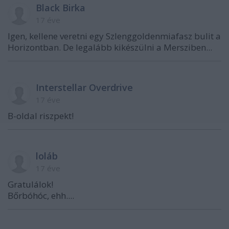
Black Birka
17 éve
Igen, kellene veretni egy Szlenggoldenmiafasz bulit a
Horizontban. De legalább kikészülni a Mersziben...
Interstellar Overdrive
17 éve
B-oldal riszpekt!
loláb
17 éve
Gratulálok!
Bőrbóhóc, ehh....