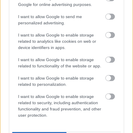
Google for online advertising purposes.
nemuccaszoc
I want to allow Google to send me
17 éve
personalized advertising.
Gratula tesa, némi öröm nekem is jutott a
I want to allow Google to enable storage
versenyben:
related to analytics like cookies on web or
uccaszoc.blog.hu/2009/07/01/goldenblog_2009_veg
device identifiers in apps.
eredmeny
I want to allow Google to enable storage
related to functionality of the website or app.
Modor Tibi
I want to allow Google to enable storage
17 éve
related to personalization.
@Nyelvész Józsi
: epedve várom, Jocó! Meg a kör
I want to allow Google to enable storage
Hunyadi keserűt is, amit a szavazatokért cserébe
related to security, including authentication
ígértél!
functionality and fraud prevention, and other
user protection.
yenoee