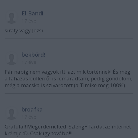
El Bandi
17 éve
sirály vagy Józsi
bekbórd!
17 éve
Pár napig nem vagyok itt, azt mik történnek! És még
a faházas bullerről is lemaradtam, pedig gondolom,
még a macska is szivarozott (a Timike meg 100%).
broafka
17 éve
Gratula!! Megérdemelted. Szleng+Tarda, az internet
krémje :D. Csak így tovább!!!