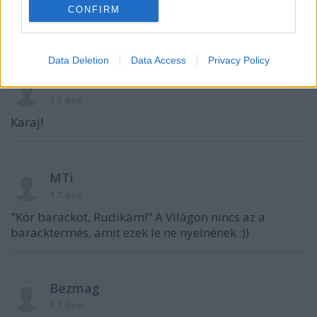
17 éve
CONFIRM
Szlengblog izda! Grat!
Data Deletion
Data Access
Privacy Policy
Hatto
17 éve
Karaj!
MTi
17 éve
"Kör barackot, Rudikám!" A Világon nincs az a
baracktermés, amit ezek le ne nyelnének :))
Bezmag
17 éve