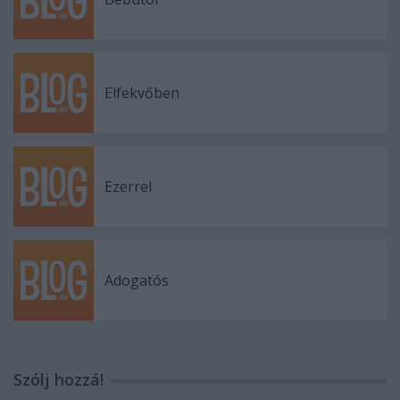
Elfekvőben
Ezerrel
Adogatós
Szólj hozzá!