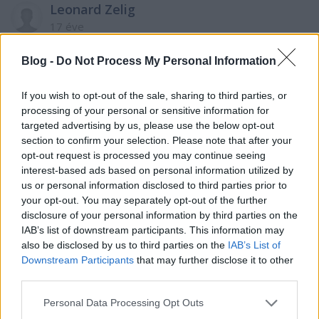
Leonard Zelig
17 éve
Nemsemmi gecaú!
Blog -
Do Not Process My Personal Information
If you wish to opt-out of the sale, sharing to third parties, or
Dzsokijuing
processing of your personal or sensitive information for
17 éve
targeted advertising by us, please use the below opt-out
section to confirm your selection. Please note that after your
Ezt a kör Cs-vitamint én állom, tesókáim:)
opt-out request is processed you may continue seeing
interest-based ads based on personal information utilized by
us or personal information disclosed to third parties prior to
Nyelvész Józsi
your opt-out. You may separately opt-out of the further
disclosure of your personal information by third parties on the
17 éve
IAB’s list of downstream participants. This information may
Kösz mindenki mégegyszer! Nagyon nagyon
also be disclosed by us to third parties on the
IAB’s List of
vagyunk, tesókáim! Elég ünnepi hangulatban
Downstream Participants
that may further disclose it to other
vagyok, lesz még itt, a blogon meglepetések
third parties.
csapatása ezerrel, basszátok meg. :)
Please note that this website/app uses one or more Google
Personal Data Processing Opt Outs
services and may gather and store information including but