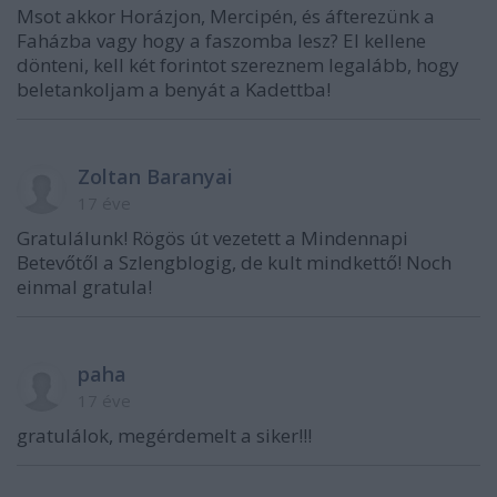
Msot akkor Horázjon, Mercipén, és áfterezünk a
Faházba vagy hogy a faszomba lesz? El kellene
dönteni, kell két forintot szereznem legalább, hogy
beletankoljam a benyát a Kadettba!
Zoltan Baranyai
17 éve
Gratulálunk! Rögös út vezetett a Mindennapi
Betevőtől a Szlengblogig, de kult mindkettő! Noch
einmal gratula!
paha
17 éve
gratulálok, megérdemelt a siker!!!