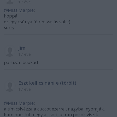
17 éve
@Miss Marple
:
hoppá
ez egy csúnya félreolvasás volt :)
sorry
Jim
17 éve
partizán beokád
Eszt kell csináni e (törölt)
17 éve
@Miss Marple
:
a tím csivázza a cuccot ezerrel, nagyba' nyomják.
Kamionostul megy a csóri, ukrán pókok viszik