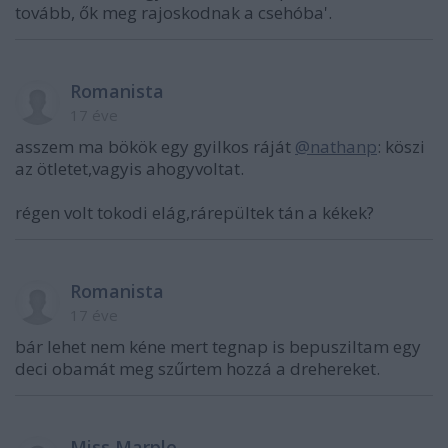
tovább, ők meg rajoskodnak a csehóba'.
Romanista
17 éve
asszem ma bökök egy gyilkos ráját
@nathanp
: köszi
az ötletet,vagyis ahogyvoltat.
régen volt tokodi elág,rárepültek tán a kékek?
Romanista
17 éve
bár lehet nem kéne mert tegnap is bepusziltam egy
deci obamát meg szűrtem hozzá a drehereket.
Miss Marple