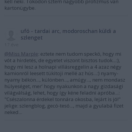
kell neki. Tokodon sztem nagyobb profizmus van
kartonügybe.
ufó - tardai arc, modoroschan küldi a
szlenget
17 éve
@Miss Marple
: eztete nem tudom speckó, hogy mi
vót a hirdetés, de egyetet viszont bisztos tudok...:),
hogy mi lesz a holnapi villásreggelin a 4 azaz négy
kamionról leesett tükitoji mellé az hús...:) nyamy-
nyamy békön..., különben..., amúgy..., nem mondasz
hülyeséget, mer' hogy nyakunkon a nagy gizdasági
világválság, lehet, hogy így kéne feladni apróba...:
"Csészalonna érdekel tonnára okosba, lejárt is jó!"
jelige: szlengblog, gecó-tesó..., majd a gyulabá fizet
neked...