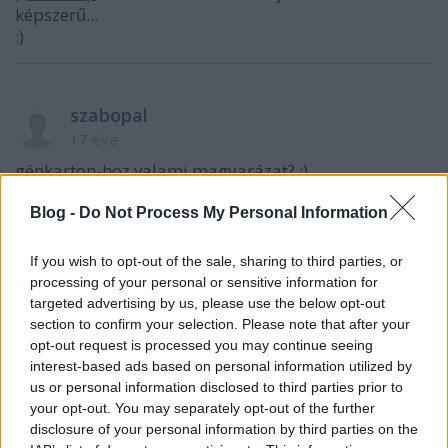
képszerű...
:)
szabopal
17 éve
génkarton-hoz valami magyarázat? :)
Blog -
Do Not Process My Personal Information
Miss Marple
If you wish to opt-out of the sale, sharing to third parties, or
17 éve
processing of your personal or sensitive information for
@szpali
: génkarton - ez aranyos! Nagyon szép szó, de
targeted advertising by us, please use the below opt-out
nem tudom, mit jelent! GÉkarton: gipszkarton - a
section to confirm your selection. Please note that after your
opt-out request is processed you may continue seeing
blogban egy bűnözői csoport rendszeresen
interest-based ads based on personal information utilized by
tulajdonít el nagyobb mennyiségű gipszkarton
us or personal information disclosed to third parties prior to
táblát különböző szállítmányozási cégek
your opt-out. You may separately opt-out of the further
teherjárműveiről; ezeket azután a
disclosure of your personal information by third parties on the
feketekereskedelemben értékesítik, így illegális