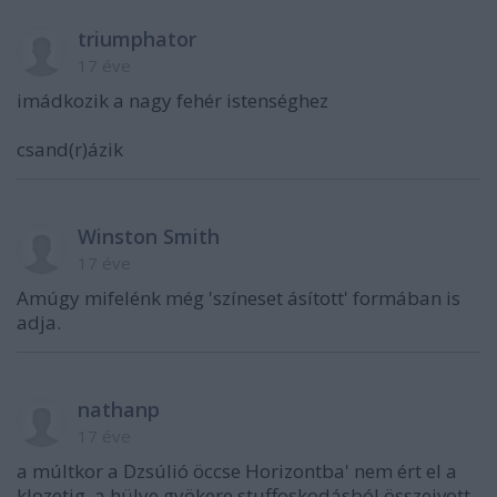
triumphator
17 éve
imádkozik a nagy fehér istenséghez
csand(r)ázik
Winston Smith
17 éve
Amúgy mifelénk még 'színeset ásított' formában is
adja.
nathanp
17 éve
a múltkor a Dzsúlió öccse Horizontba' nem ért el a
klozetig, a hülye gyökere stuffoskodásból összeivott