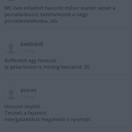
WC-ben előadott hasonló műsor esetén: vezeti a
porcelánbuszt, belehallózott a nagy
porcelántelefonba, stb.
bekbórd!
17 éve
Böffentett egy hosszút.
(a gékartonon is mindig beszarok :D)
pisces
17 éve
Hosszút köpött.
Teszteli a fajanszt.
Intergalaktikus megahello-t nyomott.