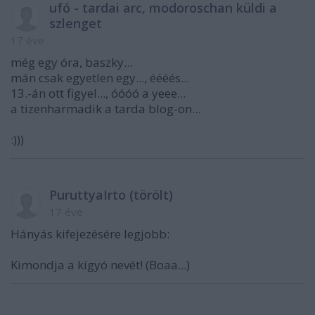
ufó - tardai arc, modoroschan küldi a
szlenget
17 éve
még egy óra, baszky...
mán csak egyetlen egy..., éééés...
13.-án ott figyel..., óóóó a yeee...
a tizenharmadik a tarda blog-on...
:)))
PuruttyaIrto (törölt)
17 éve
Hányás kifejezésére legjobb:
Kimondja a kígyó nevét! (Boaa...)