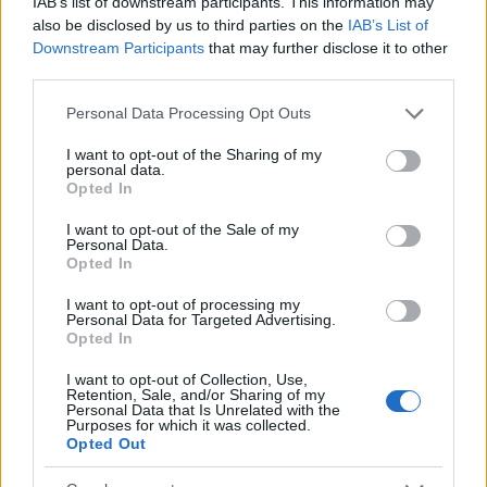
IAB’s list of downstream participants. This information may
jövedelemre tesznek szert, amelyet rendszeresen
also be disclosed by us to third parties on the
IAB’s List of
helyi szórakozóhelyeken költenek el.
Downstream Participants
that may further disclose it to other
(Gyakorlásképpen ezt fordítsd le szlengre! A feladat
third parties.
megoldásához bátran használd az előző posztokat!)
Please note that this website/app uses one or more Google
Personal Data Processing Opt Outs
services and may gather and store information including but
not limited to your visit or usage behaviour. You may click to
I want to opt-out of the Sharing of my
nathanp
personal data.
grant or deny consent to Google and its third-party tags to
Opted In
17 éve
use your data for below specified purposes in below Google
consent section.
@szpali
:
I want to opt-out of the Sale of my
Personal Data.
ha jól megy, kaphatsz egy négyes alát Miss Marple-
Opted In
től. Szigorú, de következetes. :D
I want to opt-out of processing my
Personal Data for Targeted Advertising.
Opted In
ufó - tardai arc, modoroschan küldi a
I want to opt-out of Collection, Use,
szlenget
Retention, Sale, and/or Sharing of my
Personal Data that Is Unrelated with the
17 éve
Purposes for which it was collected.
nesztek egy laza csaj a kibertérből...
Opted Out