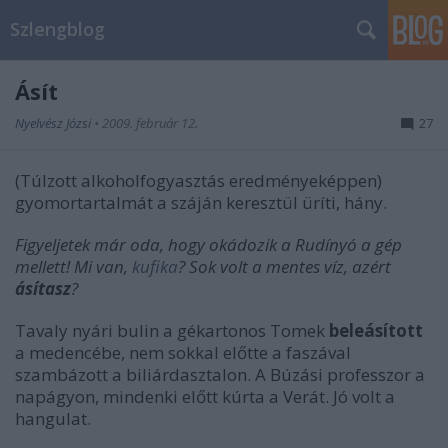
Szlengblog
Ásít
Nyelvész Józsi
•
2009. február 12.
27
(Túlzott alkoholfogyasztás eredményeképpen)
gyomortartalmát a száján keresztül üríti, hány.
Figyeljetek már oda, hogy okádozik a Rudínyó a gép
mellett! Mi van,
kufika
? Sok volt a mentes víz, azért
ásítasz
?
Tavaly nyári bulin a gékartonos Tomek
beleásított
a medencébe, nem sokkal előtte a faszával
szambázott a biliárdasztalon. A Búzási professzor a
napágyon, mindenki előtt kúrta a Verát. Jó volt a
hangulat.