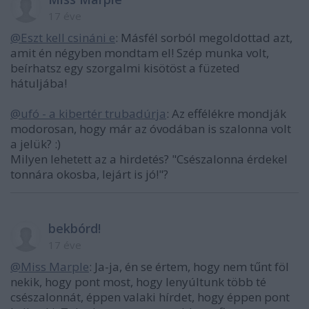
17 éve
@Eszt kell csináni e
: Másfél sorból megoldottad azt,
amit én négyben mondtam el! Szép munka volt,
beírhatsz egy szorgalmi kisötöst a füzeted
hátuljába!
@ufó - a kibertér trubadúrja
: Az effélékre mondják
modorosan, hogy már az óvodában is szalonna volt
a jelük? :)
Milyen lehetett az a hirdetés? "Csészalonna érdekel
tonnára okosba, lejárt is jó!"?
bekbórd!
17 éve
@Miss Marple
: Ja-ja, én se értem, hogy nem tűnt föl
nekik, hogy pont most, hogy lenyúltunk több té
csészalonnát, éppen valaki hírdet, hogy éppen pont