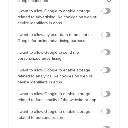
Google consents
www.youtube.com/watch?v=kiiA0qH58wE
I want to allow Google to enable storage
mindenkinek jó étvágyat kívánok az ebédhez...
related to advertising like cookies on web or
:)))
device identifiers in apps.
I want to allow my user data to be sent to
Google for online advertising purposes.
ufó - tardai arc, modoroschan küldi a
szlenget
I want to allow Google to send me
17 éve
personalized advertising.
még mindig a gékarton biznisz a
I want to allow Google to enable storage
legbiztonságosabb...
related to analytics like cookies on web or
device identifiers in apps.
Elloptak egy császárszalonnát szállító teherautót
MTI
I want to allow Google to enable storage
| 2009. február 11., szerda 17:45
related to functionality of the website or app.
Elloptak egy 24 raklap nyers császárszalonnát
I want to allow Google to enable storage
szállító teherautót Bagon; a 30 millió kárt okozó
related to personalization.
bűncselekmény kapcsán a rendőrség hat embert