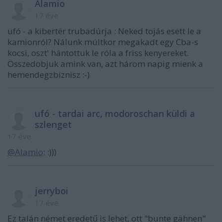
Alamio
17 éve
ufó - a kibertér trubadúrja : Neked tojás esett le a
kamionról? Nálunk múltkor megakadt egy Cba-s
kocsi, oszt' hántottuk le róla a friss kenyereket.
Összedobjuk amink van, azt három napig mienk a
hemendegzbiznisz :-)
ufó - tardai arc, modoroschan küldi a
szlenget
17 éve
@Alamio
: :)))
jerryboi
17 éve
Ez talán német eredetű is lehet, ott "bunte gähnen"