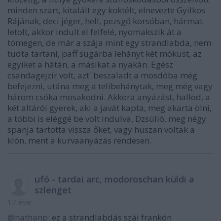
minden szart, kitalált egy koktélt, elnevezte Gyilkos
Rájának, deci jéger, hell, pezsgő korsóban, hármat
letolt, akkor indult el felfelé, nyomakszik át a
tömegen, de már a szája mint egy strandlabda, nem
tudta tartani, paff sugárba lehányt két mókust, az
egyiket a hátán, a másikat a nyakán. Egész
csandagejzír volt, azt' beszaladt a mosdóba még
befejezni, utána meg a telibehánytak, meg még vagy
három csóka mosakodni. Akkora anyázást, hallod, a
két altárói gyerek, aki a javát kapta, meg akarta ölni,
a többi is eléggé be volt indulva, Dzsúlió, meg négy
spanja tartotta vissza őket, vagy huszan voltak a
klón, ment a kurvaanyázás rendesen.
ufó - tardai arc, modoroschan küldi a
szlenget
17 éve
@nathanp
: ez a strandlabdás száj frankón