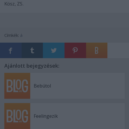
Kösz, ZS.
Címkék:
á
Ajánlott bejegyzések:
Bebútol
Feelingezik